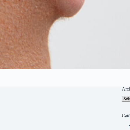
Arc
Arch
Caté