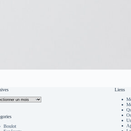
hives
Liens
ives
Me
Me
Qu
Ou
gories
Un
Ap
Boulot
Le