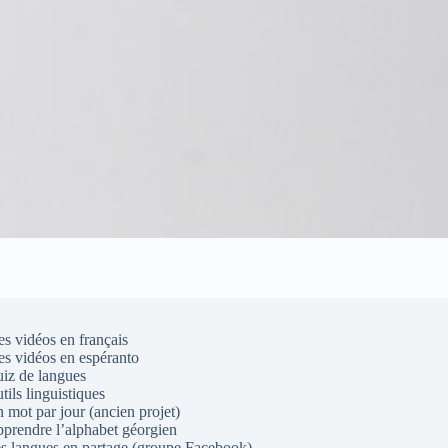
s vidéos en français
s vidéos en espéranto
iz de langues
tils linguistiques
 mot par jour (ancien projet)
prendre l’alphabet géorgien
s langues en partage (groupe Facebook)