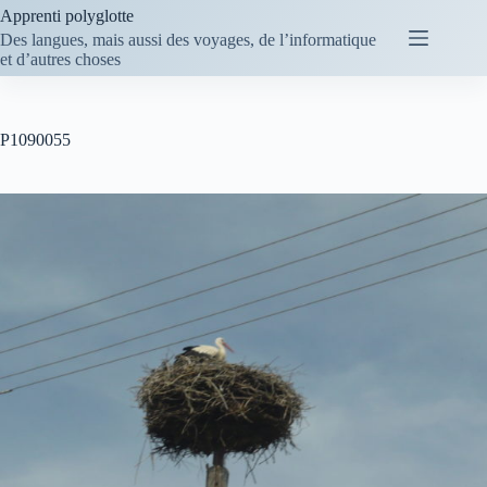
Passer
Apprenti polyglotte
au
Des langues, mais aussi des voyages, de l’informatique
contenu
et d’autres choses
P1090055