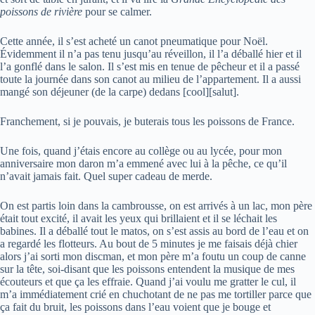
poissons de rivière
pour se calmer.
Cette année, il s’est acheté un canot pneumatique pour Noël.
Évidemment il n’a pas tenu jusqu’au réveillon, il l’a déballé hier et il
l’a gonflé dans le salon. Il s’est mis en tenue de pêcheur et il a passé
toute la journée dans son canot au milieu de l’appartement. Il a aussi
mangé son déjeuner (de la carpe) dedans [cool][salut].
Franchement, si je pouvais, je buterais tous les poissons de France.
Une fois, quand j’étais encore au collège ou au lycée, pour mon
anniversaire mon daron m’a emmené avec lui à la pêche, ce qu’il
n’avait jamais fait. Quel super cadeau de merde.
On est partis loin dans la cambrousse, on est arrivés à un lac, mon père
était tout excité, il avait les yeux qui brillaient et il se léchait les
babines. Il a déballé tout le matos, on s’est assis au bord de l’eau et on
a regardé les flotteurs. Au bout de 5 minutes je me faisais déjà chier
alors j’ai sorti mon discman, et mon père m’a foutu un coup de canne
sur la tête, soi-disant que les poissons entendent la musique de mes
écouteurs et que ça les effraie. Quand j’ai voulu me gratter le cul, il
m’a immédiatement crié en chuchotant de ne pas me tortiller parce que
ça fait du bruit, les poissons dans l’eau voient que je bouge et