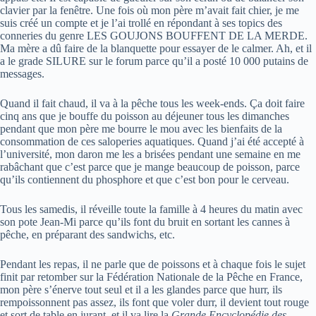
clavier par la fenêtre. Une fois où mon père m’avait fait chier, je me
suis créé un compte et je l’ai trollé en répondant à ses topics des
conneries du genre LES GOUJONS BOUFFENT DE LA MERDE.
Ma mère a dû faire de la blanquette pour essayer de le calmer. Ah, et il
a le grade SILURE sur le forum parce qu’il a posté 10 000 putains de
messages.
Quand il fait chaud, il va à la pêche tous les week-ends. Ça doit faire
cinq ans que je bouffe du poisson au déjeuner tous les dimanches
pendant que mon père me bourre le mou avec les bienfaits de la
consommation de ces saloperies aquatiques. Quand j’ai été accepté à
l’université, mon daron me les a brisées pendant une semaine en me
rabâchant que c’est parce que je mange beaucoup de poisson, parce
qu’ils contiennent du phosphore et que c’est bon pour le cerveau.
Tous les samedis, il réveille toute la famille à 4 heures du matin avec
son pote Jean-Mi parce qu’ils font du bruit en sortant les cannes à
pêche, en préparant des sandwichs, etc.
Pendant les repas, il ne parle que de poissons et à chaque fois le sujet
finit par retomber sur la Fédération Nationale de la Pêche en France,
mon père s’énerve tout seul et il a les glandes parce que hurr, ils
rempoissonnent pas assez, ils font que voler durr, il devient tout rouge
et sort de table en jurant, et il va lire la
Grande Encyclopédie des