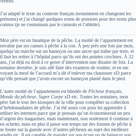
Netflix.
J’ai adapté le texte au contexte français (notamment en changeant les
prénoms) et j’ai changé quelques noms de poissons pour des noms plus
connus (je ne connaissais pas le carassin et l’ablette).
Mon père est un fanatique de la pêche. La moitié de l’appartement est
envahie par ses cannes à pêche à la con. À peu près une fois par mois,
quelqu’un marche sur un hameçon ou une ancre qui traîne par terre, et
il faut les retirer à l’hôpital parce qu’ils ont des pointes crochues. À 22
ans, j’ai déjà eu droit à ce genre d’intervention une dizaine de fois. La
semaine dernière, je suis allé faire des examens de routine, et en me
voyant la meuf de l’accueil m’a dit d’enlever ma chaussure xD parce
qu’elle pensait que j’avais encore un hameçon planté dans le pied.
L’autre moitié de l’appartement est blindée de
Pêcheur français
,
Monde du pêcheur
,
Super Carpe
xD etc. Toutes les semaines, mon
père fait le tour des kiosques de la ville pour compléter sa collection
d’hebdomadaires de pêche. J’ai été assez con pour lui apprendre à
utiliser les internets parce que je pensais qu’on économiserait un peu
d’argent des magazines, mais maintenant, non seulement il continue à
en acheter, mais en plus il passe son temps sur des forums de pêche à
se foutre sur la gueule avec d’autres pêcheurs au sujet des meilleurs
appâts etc. Il est capable de gueuler sur son écran ou de balancer son