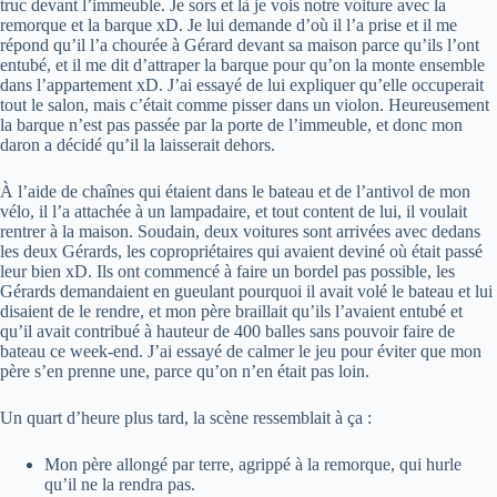
truc devant l’immeuble. Je sors et là je vois notre voiture avec la
remorque et la barque xD. Je lui demande d’où il l’a prise et il me
répond qu’il l’a chourée à Gérard devant sa maison parce qu’ils l’ont
entubé, et il me dit d’attraper la barque pour qu’on la monte ensemble
dans l’appartement xD. J’ai essayé de lui expliquer qu’elle occuperait
tout le salon, mais c’était comme pisser dans un violon. Heureusement
la barque n’est pas passée par la porte de l’immeuble, et donc mon
daron a décidé qu’il la laisserait dehors.
À l’aide de chaînes qui étaient dans le bateau et de l’antivol de mon
vélo, il l’a attachée à un lampadaire, et tout content de lui, il voulait
rentrer à la maison. Soudain, deux voitures sont arrivées avec dedans
les deux Gérards, les copropriétaires qui avaient deviné où était passé
leur bien xD. Ils ont commencé à faire un bordel pas possible, les
Gérards demandaient en gueulant pourquoi il avait volé le bateau et lui
disaient de le rendre, et mon père braillait qu’ils l’avaient entubé et
qu’il avait contribué à hauteur de 400 balles sans pouvoir faire de
bateau ce week-end. J’ai essayé de calmer le jeu pour éviter que mon
père s’en prenne une, parce qu’on n’en était pas loin.
Un quart d’heure plus tard, la scène ressemblait à ça :
Mon père allongé par terre, agrippé à la remorque, qui hurle
qu’il ne la rendra pas.