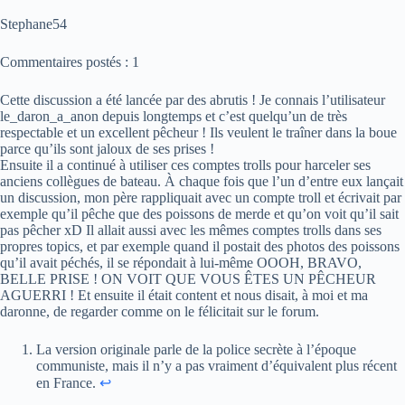
Stephane54
Commentaires postés : 1
Cette discussion a été lancée par des abrutis ! Je connais l’utilisateur
le_daron_a_anon depuis longtemps et c’est quelqu’un de très
respectable et un excellent pêcheur ! Ils veulent le traîner dans la boue
parce qu’ils sont jaloux de ses prises !
Ensuite il a continué à utiliser ces comptes trolls pour harceler ses
anciens collègues de bateau. À chaque fois que l’un d’entre eux lançait
un discussion, mon père rappliquait avec un compte troll et écrivait par
exemple qu’il pêche que des poissons de merde et qu’on voit qu’il sait
pas pêcher xD Il allait aussi avec les mêmes comptes trolls dans ses
propres topics, et par exemple quand il postait des photos des poissons
qu’il avait péchés, il se répondait à lui-même OOOH, BRAVO,
BELLE PRISE ! ON VOIT QUE VOUS ÊTES UN PÊCHEUR
AGUERRI ! Et ensuite il était content et nous disait, à moi et ma
daronne, de regarder comme on le félicitait sur le forum.
La version originale parle de la police secrète à l’époque
communiste, mais il n’y a pas vraiment d’équivalent plus récent
en France.
↩︎