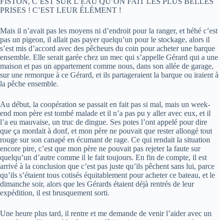
FISTON, C’EST SUR L’EAU QU’ON FAIT LES PLUS BELLES
PRISES ! C’EST LEUR ÉLÉMENT !
Mais il n’avait pas les moyens ni d’endroit pour la ranger, et héhé c’est
pas un pigeon, il allait pas payer quelqu’un pour le stockage, alors il
s’est mis d’accord avec des pêcheurs du coin pour acheter une barque
ensemble. Elle serait garée chez un mec qui s’appelle Gérard qui a une
maison et pas un appartement comme nous, dans son allée de garage,
sur une remorque à ce Gérard, et ils partageraient la barque ou iraient à
la pêche ensemble.
Au début, la coopération se passait en fait pas si mal, mais un week-
end mon père est tombé malade et il n’a pas pu y aller avec eux, et il
l’a eu mauvaise, un truc de dingue. Ses potes l’ont appelé pour dire
que ça mordait à donf, et mon père ne pouvait que rester allongé tout
rouge sur son canapé en écumant de rage. Ce qui rendait la situation
encore pire, c’est que mon père ne pouvait pas rejeter la faute sur
quelqu’un d’autre comme il le fait toujours. En fin de compte, il est
arrivé à la conclusion que c’est pas juste qu’ils pêchent sans lui, parce
qu’ils s’étaient tous cotisés équitablement pour acheter ce bateau, et le
dimanche soir, alors que les Gérards étaient déjà rentrés de leur
expédition, il est brusquement sorti.
Une heure plus tard, il rentre et me demande de venir l’aider avec un