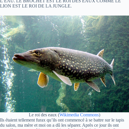
L’EAU. LE BROCHET EST LE ROI DES EAUX COMME LE
LION EST LE ROI DE LA JUNGLE.
Le roi des eaux (
Wikimedia Commons
)
Ils étaient tellement furax qu’ils ont commencé à se battre sur le tapis
du salon, ma mère et moi on a dû les séparer. Après ce jour ils ont