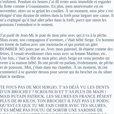
s’enfuient. Pendant six heures j’ai dû rester assis immobile et regarder
la flotte comme à Guantanamo. En plus, mon anniversaire est en
novembre, alors on se gelait les couilles. À un moment, mon père s’est
éloigné d’une dizaine de mètres dans la forêt pour larguer une caisse. Il
m’a expliqué qu’il faut aller péter dans la forêt, parce que sinon les
poissons l’entendent et le sentent.
J’ai parlé de Jean-Mi, le pote de mon père avec qui il va à la pêche.
Mais avant, son compagnon d’aventure, c’était héhé Serge. Un homme
en forme de ballon avec une moustache et qui portait un gilet
BOMBER 365 jours par an. Avec mon paternel, ils étaient comme des
frères, il venait réveillonner chez nous avec sa femme Martine, etc.
Une fois, c’était la fête de mon père, alors Serge est venu prendre un
verre à la maison héhé. Ils ont picolé en parlant, évidemment, de pêche
et de poissons. Moi, j’étais dans ma chambre. À un moment, ils ont
commencé à se gueuler dessus pour savoir qui du brochet ou du silure
était le meilleur.
TE FOUS PAS DE MOI SERGIO, T’AS DÉJÀ VU LES DENTS
D’UN BROCHET ? SCROUNCH ET T’AS PLUS DE MAIN !
MAIS PUTAIN PATRICK, LES SILURES EN FRANCE PÈSENT
PLUS DE 80 KILOS, TON BROCHET IL FAIT PAS LE POIDS.
QU’EST-CE QUE TU ME FAIS CHIER AVEC TES SILURES,
T’ES MÊME PAS FOUTU DE SORTIR UNE SARDINE DE