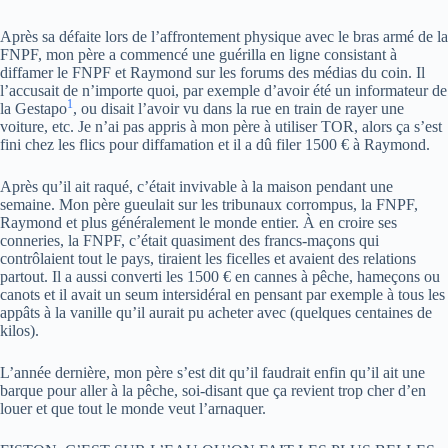
Après sa défaite lors de l’affrontement physique avec le bras armé de la
FNPF, mon père a commencé une guérilla en ligne consistant à
diffamer le FNPF et Raymond sur les forums des médias du coin. Il
l’accusait de n’importe quoi, par exemple d’avoir été un informateur de
1
la Gestapo
, ou disait l’avoir vu dans la rue en train de rayer une
voiture, etc. Je n’ai pas appris à mon père à utiliser TOR, alors ça s’est
fini chez les flics pour diffamation et il a dû filer 1500 € à Raymond.
Après qu’il ait raqué, c’était invivable à la maison pendant une
semaine. Mon père gueulait sur les tribunaux corrompus, la FNPF,
Raymond et plus généralement le monde entier. À en croire ses
conneries, la FNPF, c’était quasiment des francs-maçons qui
contrôlaient tout le pays, tiraient les ficelles et avaient des relations
partout. Il a aussi converti les 1500 € en cannes à pêche, hameçons ou
canots et il avait un seum intersidéral en pensant par exemple à tous les
appâts à la vanille qu’il aurait pu acheter avec (quelques centaines de
kilos).
L’année dernière, mon père s’est dit qu’il faudrait enfin qu’il ait une
barque pour aller à la pêche, soi-disant que ça revient trop cher d’en
louer et que tout le monde veut l’arnaquer.