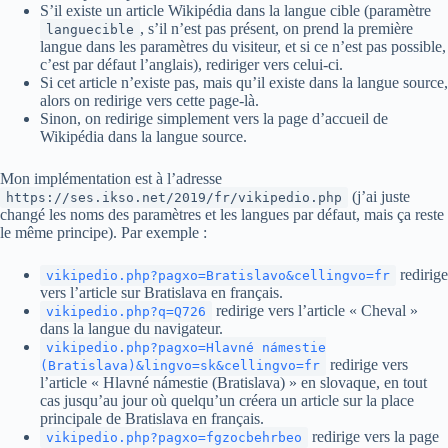
S’il existe un article Wikipédia dans la langue cible (paramètre
, s’il n’est pas présent, on prend la première
languecible
langue dans les paramètres du visiteur, et si ce n’est pas possible,
c’est par défaut l’anglais), rediriger vers celui-ci.
Si cet article n’existe pas, mais qu’il existe dans la langue source,
alors on redirige vers cette page-là.
Sinon, on redirige simplement vers la page d’accueil de
Wikipédia dans la langue source.
Mon implémentation est à l’adresse
(j’ai juste
https://ses.ikso.net/2019/fr/vikipedio.php
changé les noms des paramètres et les langues par défaut, mais ça reste
le même principe). Par exemple :
redirige
vikipedio.php?pagxo=Bratislavo&cellingvo=fr
vers l’article sur Bratislava en français.
redirige vers l’article « Cheval »
vikipedio.php?q=Q726
dans la langue du navigateur.
vikipedio.php?pagxo=Hlavné námestie
redirige vers
(Bratislava)&lingvo=sk&cellingvo=fr
l’article « Hlavné námestie (Bratislava) » en slovaque, en tout
cas jusqu’au jour où quelqu’un créera un article sur la place
principale de Bratislava en français.
redirige vers la page
vikipedio.php?pagxo=fgzocbehrbeo