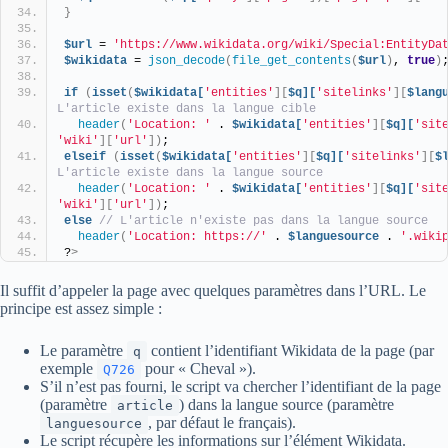
}
$url
 = 
'https://www.wikidata.org/wiki/Special:EntityDa
$wikidata
 = 
json_decode
(
file_get_contents
(
$url
)
, 
true
)
if
(
isset
(
$wikidata[
'entities'
][
$q][
'sitelinks'
][
$lang
L'article existe dans la langue cible
header
(
'Location: '
 . 
$wikidata[
'entities'
][
$q][
'sit
'wiki'
][
'url'
])
;
elseif
(
isset
(
$wikidata[
'entities'
][
$q][
'sitelinks'
][
$
L'article existe dans la langue source
header
(
'Location: '
 . 
$wikidata[
'entities'
][
$q][
'sit
'wiki'
][
'url'
])
;
else
// L'article n'existe pas dans la langue source
header
(
'Location: https://'
 . 
$languesource
 . 
'.wiki
?
>
Il suffit d’appeler la page avec quelques paramètres dans l’URL. Le
principe est assez simple :
Le paramètre
contient l’identifiant Wikidata de la page (par
q
exemple
pour « Cheval »).
Q726
S’il n’est pas fourni, le script va chercher l’identifiant de la page
(paramètre
) dans la langue source (paramètre
article
, par défaut le français).
languesource
Le script récupère les informations sur l’élément Wikidata.