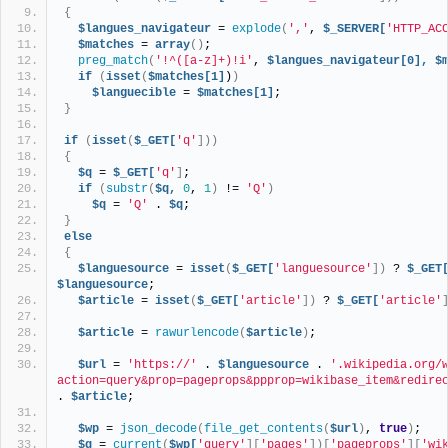
{
$langues_navigateur
 = 
explode
(
','
, 
$_SERVER[
'HTTP_AC
$matches
 = 
array
()
;
preg_match
(
'!^([a-z]+)!i'
, 
$langues_navigateur[0],
$
if
(
isset
(
$matches[1]
)
)
$languecible
 = 
$matches[1]
;
}
if
(
isset
(
$_GET[
'q'
]))
{
$q
 = 
$_GET[
'q'
]
;
if
(
substr
(
$q,
0
, 
1
)
 != 
'Q'
)
$q
 = 
'Q'
 . 
$q
;
}
else
{
$languesource
 = 
isset
(
$_GET[
'languesource'
])
 ? 
$_GET
$languesource
;
$article
 = 
isset
(
$_GET[
'article'
])
 ? 
$_GET[
'article'
$article
 = 
rawurlencode
(
$article
)
;
$url
 = 
'https://'
 . 
$languesource
 . 
'.wikipedia.org/
action=query&prop=pageprops&ppprop=wikibase_item&redire
. 
$article
;
$wp
 = 
json_decode
(
file_get_contents
(
$url
)
, 
true
)
;
$q
 = 
current
(
$wp[
'query'
][
'pages'
])[
'pageprops'
][
'wi