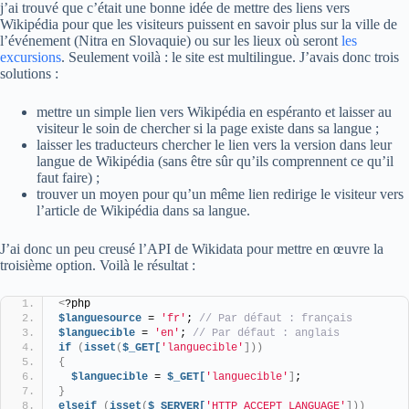
j’ai trouvé que c’était une bonne idée de mettre des liens vers
Wikipédia pour que les visiteurs puissent en savoir plus sur la ville de
l’événement (Nitra en Slovaquie) ou sur les lieux où seront
les
excursions
. Seulement voilà : le site est multilingue. J’avais donc trois
solutions :
mettre un simple lien vers Wikipédia en espéranto et laisser au
visiteur le soin de chercher si la page existe dans sa langue ;
laisser les traducteurs chercher le lien vers la version dans leur
langue de Wikipédia (sans être sûr qu’ils comprennent ce qu’il
faut faire) ;
trouver un moyen pour qu’un même lien redirige le visiteur vers
l’article de Wikipédia dans sa langue.
J’ai donc un peu creusé l’API de Wikidata pour mettre en œuvre la
troisième option. Voilà le résultat :
<
?php
$languesource
 = 
'fr'
; 
// Par défaut : français
$languecible
 = 
'en'
; 
// Par défaut : anglais
if
(
isset
(
$_GET[
'languecible'
]))
{
$languecible
 = 
$_GET[
'languecible'
]
;
}
elseif
(
isset
(
$_SERVER[
'HTTP_ACCEPT_LANGUAGE'
]))