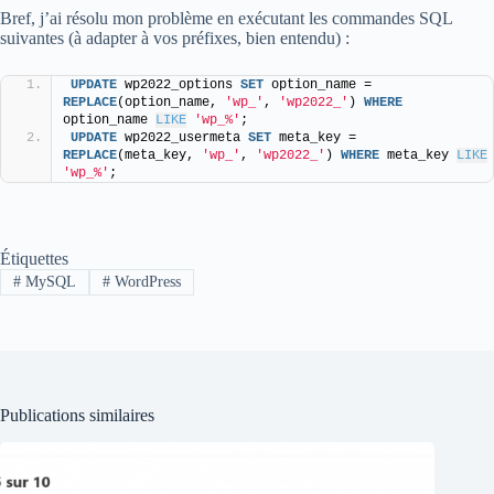
Bref, j’ai résolu mon problème en exécutant les commandes SQL
suivantes (à adapter à vos préfixes, bien entendu) :
UPDATE
 wp2022_options 
SET
 option_name = 
REPLACE
(option_name, 
'wp_'
, 
'wp2022_'
) 
WHERE
option_name 
LIKE
'wp_%'
;
UPDATE
 wp2022_usermeta 
SET
 meta_key = 
REPLACE
(meta_key, 
'wp_'
, 
'wp2022_'
) 
WHERE
 meta_key 
LIKE
'wp_%'
;
Étiquettes
#
MySQL
#
WordPress
Publications similaires