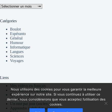
Archives
Catégories
Boulot
Espéranto
Général
Humour
Informatique
Langues
Sciences
Voyages
Liens
Mes vidéos en français
Nous utilisons des cookies pour vous garantir la meilleure
Mes vidéos en espéranto
expérience sur notre site. Si vous continuez à utiliser ce
Quiz de langues
Outils linguistiques
dernier, nous considérerons que vous acceptez l’utilisation des
Un mot par jour (ancien projet)
cookies.
Apprendre l’alphabet géorgien