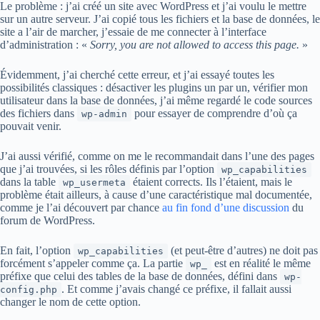
Le problème : j’ai créé un site avec WordPress et j’ai voulu le mettre
sur un autre serveur. J’ai copié tous les fichiers et la base de données, le
site a l’air de marcher, j’essaie de me connecter à l’interface
d’administration : «
Sorry, you are not allowed to access this page.
»
Évidemment, j’ai cherché cette erreur, et j’ai essayé toutes les
possibilités classiques : désactiver les plugins un par un, vérifier mon
utilisateur dans la base de données, j’ai même regardé le code sources
des fichiers dans
pour essayer de comprendre d’où ça
wp-admin
pouvait venir.
J’ai aussi vérifié, comme on me le recommandait dans l’une des pages
que j’ai trouvées, si les rôles définis par l’option
wp_capabilities
dans la table
étaient corrects. Ils l’étaient, mais le
wp_usermeta
problème était ailleurs, à cause d’une caractéristique mal documentée,
comme je l’ai découvert par chance
au fin fond d’une discussion
du
forum de WordPress.
En fait, l’option
(et peut-être d’autres) ne doit pas
wp_capabilities
forcément s’appeler comme ça. La partie
est en réalité le même
wp_
préfixe que celui des tables de la base de données, défini dans
wp-
. Et comme j’avais changé ce préfixe, il fallait aussi
config.php
changer le nom de cette option.