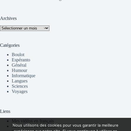
Archives
Archives
Catégories
Boulot
Espéranto
Général
Humour
Informatique
Langues
Sciences
Voyages
Liens
Mes vidéos en français
Nous utilisons des cookies pour vous garantir la meilleure
Mes vidéos en espéranto