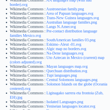
Wikimedia Commons :
AA languages map (with natl’
border).svg
Wikimedia Commons :
Austronesian family.png
Wikimedia Commons :
Area of Papuan languages.svg
Wikimedia Commons :
Trans-New Guinea languages.svg
Wikimedia Commons :
Australian language families.png
Wikimedia Commons :
Langs N.Amer.svg
Wikimedia Commons :
Pre-contact distribution language
families Mexico.svg
Wikimedia Commons :
SouthAmerican families 03.png
Wikimedia Commons :
Eskimo–Aleut -01.svg
Wikimedia Commons :
Algic map no borders.svg
Wikimedia Commons :
Na-Dene languages.svg
Wikimedia Commons :
Uto Aztecan in Mexico (current) map
(colors adjusted).svg
Wikimedia Commons :
Mayan languages map.svg
Wikimedia Commons :
Quechuan distribution.svg
Wikimedia Commons :
Tupi languages.png
Wikimedia Commons :
Central Solomons languages.png
Wikimedia Commons :
Solomon Islands on the globe (Oceania
centered).svg
Wikimedia Commons :
Liginagako sarrera eta frontoia (Zub,
EH).jpg
Wikimedia Commons :
Isolated Languages.png
Wikimedia Commons :
Yeniseian languages locator.svg