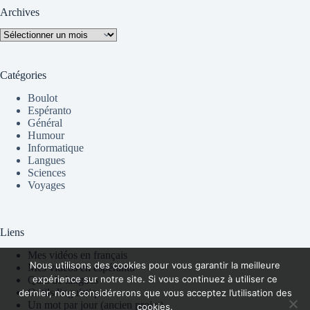
Archives
Archives
Catégories
Boulot
Espéranto
Général
Humour
Informatique
Langues
Sciences
Voyages
Liens
Mes vidéos en français
Nous utilisons des cookies pour vous garantir la meilleure
Mes vidéos en espéranto
expérience sur notre site. Si vous continuez à utiliser ce
Quiz de langues
Outils linguistiques
dernier, nous considérerons que vous acceptez l’utilisation des
Un mot par jour (ancien projet)
cookies.