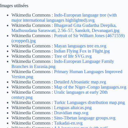
Images utilisées
Wikimedia Commons :
Indo-European language tree (with
major international languages highlighted).svg
Wikimedia Commons :
Bhagavad Gita Gudartha Deepika,
Madhusudana Saraswati, 2.56–57, Sanskrit, Devanagari.jpg
Wikimedia Commons :
Portrait of Sir William Jones (4671559)
(cropped).jpg
Wikimedia Commons :
Mayan languages tree en.svg
Wikimedia Commons :
Indian Flying Fox in Flight.jpg
Wikimedia Commons :
Tree of life SVG.svg
Wikimedia Commons :
Indo-European Language Family
Branches in Eurasia.png
Wikimedia Commons :
Primary Human Languages Improved
Version.png
Wikimedia Commons :
Detailed Afroasiatic map.svg
Wikimedia Commons :
Map of the Niger–Congo languages.svg
Wikimedia Commons :
Uralic languages at early 20th
century.png
Wikimedia Commons :
Turkic Languages distribution map.png
Wikimedia Commons :
Lenguas altaicas.png
Wikimedia Commons :
Dravidian map.svg
Wikimedia Commons :
Sino-Tibetan language groups.svg
Wikimedia Commons :
Taikadai-en.svg