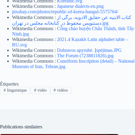
Wikimedia Commons :
Koreanic.svg
Wikimedia Commons :
Japanese dialects-en.png
pixabay.com/photos/republic-of-korea-hangul-5575764/
Wikimedia Commons :
کتاب الابنیه عن حقایق الادویه، برگی از
دستنویس محفوظ در کتابخانه مجلس در تهران.jpg
Wikimedia Commons :
Cổng chào huyện Châu Thành, tỉnh Tây
Ninh.jpg
Wikimedia Commons :
2021.4 Kazakh Latin alphabet table –
RU.svg
Wikimedia Commons :
Dubravos apyrubė. Įspėjimas.JPG
Wikimedia Commons :
The Forum (7238811826).jpg
Wikimedia Commons :
Cuneiform Inscription (detail) – National
Museum of Iran, Tehran.jpg
Étiquettes
#
linguistique
#
vidéo
#
vidéos
Publications similaires