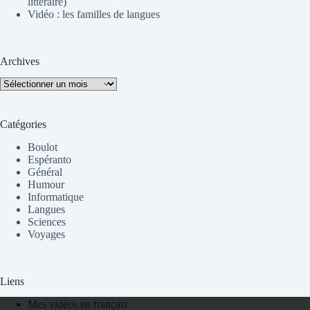
littéraire)
Vidéo : les familles de langues
Archives
Archives
Catégories
Boulot
Espéranto
Général
Humour
Informatique
Langues
Sciences
Voyages
Liens
Mes vidéos en français