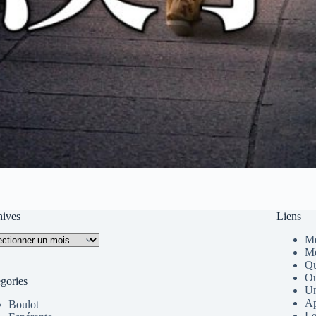
hives
Liens
ives
Me
Me
Qu
Ou
gories
Un
Ap
Boulot
Le