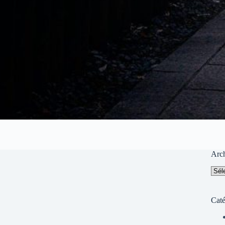
Arc
Arch
Caté