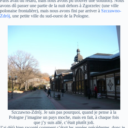
Paris avait du retard, mais nous avons pu trouver une solution). Nous
avons dû passer une partie de la nuit dehors à Zgorzelec (une ville
polonaise frontalière), mais nous avons fini par arriver à
Szczawno-
Zdrój
, une petite ville du sud-ouest de la Pologne.
Szczawno-Zdrój. Je sais pas pourquoi, quand je pense à la
Pologne j’imagine un pays moche, mais en fait, à chaque fois
que j’y suis allé, c’était plutôt joli.
J’ai déjà bien raconté comment c’était les années précédentes, donc je