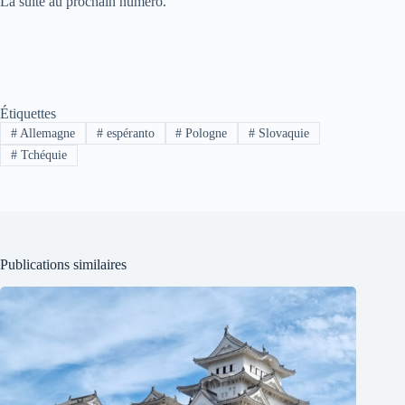
La suite au prochain numéro.
Étiquettes
#
Allemagne
#
espéranto
#
Pologne
#
Slovaquie
#
Tchéquie
Publications similaires