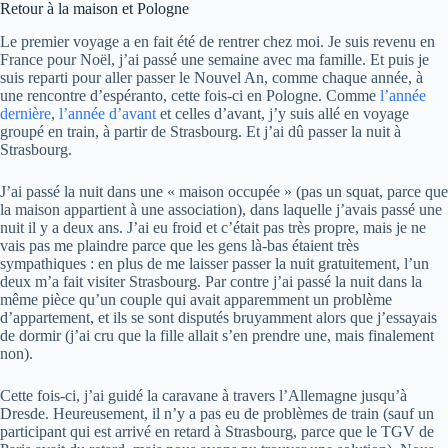
Retour à la maison et Pologne
Le premier voyage a en fait été de rentrer chez moi. Je suis revenu en
France pour Noël, j’ai passé une semaine avec ma famille. Et puis je
suis reparti pour aller passer le Nouvel An, comme chaque année, à
une rencontre d’espéranto, cette fois-ci en Pologne. Comme
l’année
dernière
,
l’année d’avant
et celles d’avant, j’y suis allé en voyage
groupé en train, à partir de Strasbourg. Et j’ai dû passer la nuit à
Strasbourg.
J’ai passé la nuit dans une « maison occupée » (pas un squat, parce que
la maison appartient à une association), dans laquelle j’avais passé une
nuit il y a deux ans. J’ai eu froid et c’était pas très propre, mais je ne
vais pas me plaindre parce que les gens là-bas étaient très
sympathiques : en plus de me laisser passer la nuit gratuitement, l’un
deux m’a fait visiter Strasbourg. Par contre j’ai passé la nuit dans la
même pièce qu’un couple qui avait apparemment un problème
d’appartement, et ils se sont disputés bruyamment alors que j’essayais
de dormir (j’ai cru que la fille allait s’en prendre une, mais finalement
non).
Cette fois-ci, j’ai guidé la caravane à travers l’Allemagne jusqu’à
Dresde. Heureusement, il n’y a pas eu de problèmes de train (sauf un
participant qui est arrivé en retard à Strasbourg, parce que le TGV de