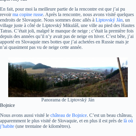
En fait, pour moi la meilleure partie de la rencontre est que j’ai pu
revoir
ma copine russe
. Après la rencontre, nous avons visité quelques
endroits de Slovaquie. Nous sommes donc allés à
Liptovský Ján
, un
village juste à côté de Liptovský Mikuláš, une ville au pied des Hautes
Tatras. C’était joli, malgré le manque de neige ; c’était la première fois
depuis des années qu’il n’y avait pas de neige en hiver. C’est bête, j’ai
apporté en Slovaquie mes bottes que j’ai achetées en Russie mais je
n’ai quasiment pas vu de neige cette année.
Panorama de Liptovský Ján
Bojnice
Nous avons aussi visité le
château de Bojnice
. C’est un beau château,
apparemment le plus visité de Slovaquie, et en plus il est près de
là où
j’habite
(une trentaine de kilomètres).