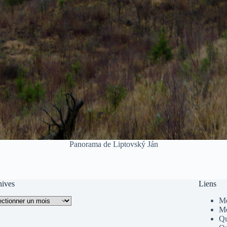
Panorama de Liptovský Ján
hives
Liens
ives
Me
Me
Qu