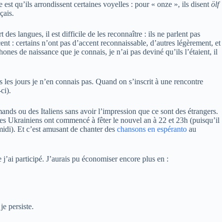
est qu’ils arrondissent certaines voyelles : pour « onze », ils disent
ölf
çais.
 des langues, il est difficile de les reconnaître : ils ne parlent pas
nt : certains n’ont pas d’accent reconnaissable, d’autres légèrement, et
nes de naissance que je connais, je n’ai pas deviné qu’ils l’étaient, il
 les jours je n’en connais pas. Quand on s’inscrit à une rencontre
ci).
mands ou des Italiens sans avoir l’impression que ce sont des étrangers.
 les Ukrainiens ont commencé à fêter le nouvel an à 22 et 23h (puisqu’il
 midi). Et c’est amusant de chanter des
chansons en espéranto
au
 j’ai participé. J’aurais pu économiser encore plus en :
e persiste.