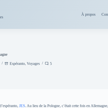
À propos
Cond
ses
magne
Espéranto
,
Voyages
5
e d’espéranto,
JES
. Au lieu de la Pologne, c’était cette fois en Allemagne