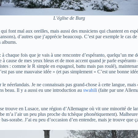
L’église de Burg
x qui font mal aux oreilles, mais aussi des musiciens qui chantent en e
chansons), d’autres que j’apprécie beaucoup. C’est par exemple le cas d
s albums.
 à chaque fois que je vais à une rencontre d’espéranto, quelqu’un me de
e à cause de mes yeux bleus et de mon accent quand je parle espéranto —
guistes : comme le R simple en espagnol, battu mais pas roulé), maintenan
e n’est pas une mauvaise idée » (et pas simplement « C’est une bonne idée 
ur le néerlandais. Je ne connaissais pas grand-chose à cette langue, mai
ns beau. Il y a aussi eu une introduction au
swahili
(faite par une Allema
 se trouve en Lusace, une région d’Allemagne où vit une minorité de lang
rabe m’a l’air un peu plus proche du tchèque phonétiquement). Malheure
bas-sorabe. J’ai eu peu d’occasion d’en entendre, mais je trouve que ç