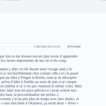
4 JANVIER 2011/23:56
RÉPONDRE
ue fois tu me donnes encore plus envie d’apprendre
s les choses importantes de ma vie et du coup,
ptais y aller cet été durant mon voyage mais j’ai
(c’est horriblement cher comme ville.) et j’ai passé
pas pu aller à Prague et Berlin, mais je ne désespère
’ai prévu d’aller à Dublin au mois de juin et je compte
alors (même si ce n’est pas vraiment le même coin). Mais
nc faire tous les pays prévus) si j’avais acheté mes
lus haut, la procrastination me perdra :(.
e comme j’ai un peu plus de temps avec mes études, et
 y a une rencontre à Okinawa, ça serait deux « rêves »