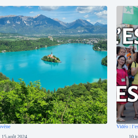
ovène
Vidéo : l’e
15 août 2024
10 j