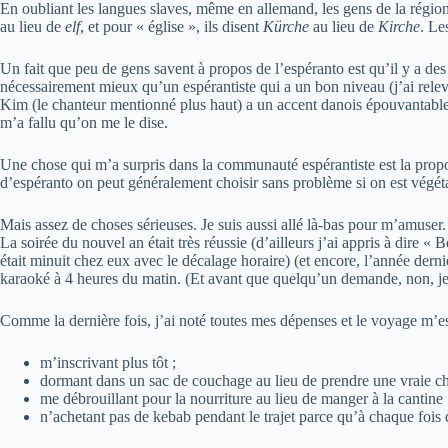
En oubliant les langues slaves, même en allemand, les gens de la région o
au lieu de
elf
, et pour « église », ils disent
Kürche
au lieu de
Kirche
. Le
Un fait que peu de gens savent à propos de l’espéranto est qu’il y a de
nécessairement mieux qu’un espérantiste qui a un bon niveau (j’ai relevé
Kim (le chanteur mentionné plus haut) a un accent danois épouvantable (j
m’a fallu qu’on me le dise.
Une chose qui m’a surpris dans la communauté espérantiste est la propor
d’espéranto on peut généralement choisir sans problème si on est végétarie
Mais assez de choses sérieuses. Je suis aussi allé là-bas pour m’amuser.
La soirée du nouvel an était très réussie (d’ailleurs j’ai appris à dire
était minuit chez eux avec le décalage horaire) (et encore, l’année dern
karaoké à 4 heures du matin. (Et avant que quelqu’un demande, non, je n’
Comme la dernière fois, j’ai noté toutes mes dépenses et le voyage m’est
m’inscrivant plus tôt ;
dormant dans un sac de couchage au lieu de prendre une vraie c
me débrouillant pour la nourriture au lieu de manger à la cantine 
n’achetant pas de kebab pendant le trajet parce qu’à chaque fois