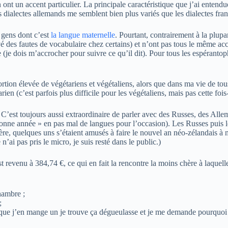
nt un accent particulier. La principale caractéristique que j’ai entendue 
s dialectes allemands me semblent bien plus variés que les dialectes fran
s gens dont c’est
la langue maternelle
. Pourtant, contrairement à la plupart
 des fautes de vocabulaire chez certains) et n’ont pas tous le même acce
e dois m’accrocher pour suivre ce qu’il dit). Pour tous les espérantopho
tion élevée de végétariens et végétaliens, alors que dans ma vie de tous
n (c’est parfois plus difficile pour les végétaliens, mais pas cette fois-
 C’est toujours aussi extraordinaire de parler avec des Russes, des Alle
 « Bonne année » en pas mal de langues pour l’occasion). Les Russes puis
ière, quelques uns s’étaient amusés à faire le nouvel an néo-zélandais à
ai pas pris le micro, je suis resté dans le public.)
 revenu à 384,74 €, ce qui en fait la rencontre la moins chère à laquelle
hambre ;
;
 que j’en mange un je trouve ça dégueulasse et je me demande pourquoi j