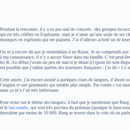
Pendant la rencontre, il y a eu pas mal de concerts : des groupes locau
qui est très célèbre en Espérantie, mais je n’aime qu’une seule de ses 
musiques en espéranto qui me plaisent. J’ai d’ailleurs acheté un de leur
On m’a encore dit que je ressemblais à un Russe. Je ne comprends pas :
à ma connaissance, il n’y a aucun Slave dans ma famille. C’est peut-êtr
les R. Au début j’avais un peu de mal et je disais [ɾ] (pour les non-lin
est possible que j’utilise parfois des tournures françaises : j’ai dit « C
Cette année, j’ai encore assisté à quelques cours de langues, d’abord s
l’anglais et une grammaire qui semble plus simple. Par contre c’est moi
mais ça m’a l’air très intéressant.
Pour rester sur le thème des langues, il faut que je mentionne que Burg
et le
bas-sorabe
, qui sont très proches du polonais (quoique le haut-so
deuxième par moins de 10 000. Burg se trouve dans le coin où on parle 