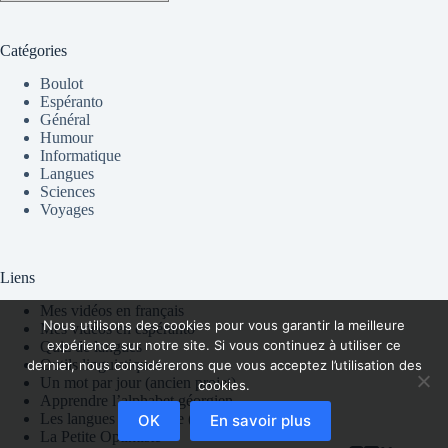
Catégories
Boulot
Espéranto
Général
Humour
Informatique
Langues
Sciences
Voyages
Liens
Mes vidéos en français
Nous utilisons des cookies pour vous garantir la meilleure
Mes vidéos en espéranto
expérience sur notre site. Si vous continuez à utiliser ce
Quiz de langues
Outils linguistiques
dernier, nous considérerons que vous acceptez l’utilisation des
Un mot par jour (ancien projet)
cookies.
Apprendre l’alphabet géorgien
Les langues en partage (groupe Facebook)
OK
En savoir plus
La Petite Optimiste