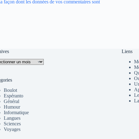
 la façon dont les données de vos commentaires sont
hives
Liens
ives
Me
Me
Qu
Ou
gories
Un
Ap
Boulot
Le
Espéranto
La
Général
Humour
Informatique
Langues
Sciences
Voyages