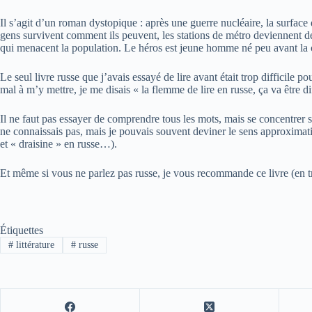
Il s’agit d’un roman dystopique : après une guerre nucléaire, la surface
gens survivent comment ils peuvent, les stations de métro deviennent de
qui menacent la population. Le héros est jeune homme né peu avant la ca
Le seul livre russe que j’avais essayé de lire avant était trop difficile p
mal à m’y mettre, je me disais « la flemme de lire en russe, ça va être diff
Il ne faut pas essayer de comprendre tous les mots, mais se concentrer s
ne connaissais pas, mais je pouvais souvent deviner le sens approximatif
et « draisine » en russe…).
Et même si vous ne parlez pas russe, je vous recommande ce livre (en tra
Étiquettes
#
littérature
#
russe