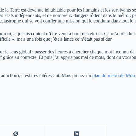
 de la Terre est devenue inhabitable pour les humains et les survivants 
s États indépendants, et de nombreux dangers rôdent dans le métro : pes
tastrophe qui se voit confier une mission qui le conduira dans tout le 
our moi, et je suis content d’être venu à bout de celui-ci. Ça m’a pris du 
icile », mais une fois que j’étais lancé ce n’était pas si dur.
ur le sens global : passer des heures à chercher chaque mot inconnu dans
 grâce au contexte. Et puis j’ai appris pas mal de mots, dont du vocabula
duction), il est très intéressant. Mais prenez un
plan du métro de Mos