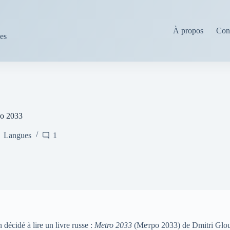
À propos
Cond
ses
ro 2033
Langues
1
n décidé à lire un livre russe :
Metro 2033
(Метро 2033) de Dmitri Glo