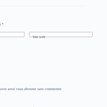
ec
*
Site web
uvez aussi
vous abonner
sans commenter.