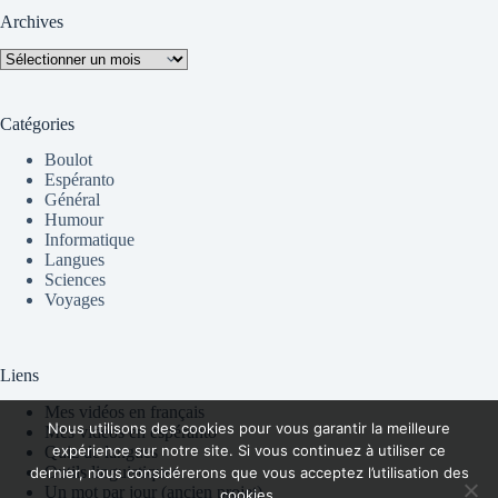
Archives
Archives
Catégories
Boulot
Espéranto
Général
Humour
Informatique
Langues
Sciences
Voyages
Liens
Mes vidéos en français
Nous utilisons des cookies pour vous garantir la meilleure
Mes vidéos en espéranto
expérience sur notre site. Si vous continuez à utiliser ce
Quiz de langues
Outils linguistiques
dernier, nous considérerons que vous acceptez l’utilisation des
Un mot par jour (ancien projet)
cookies.